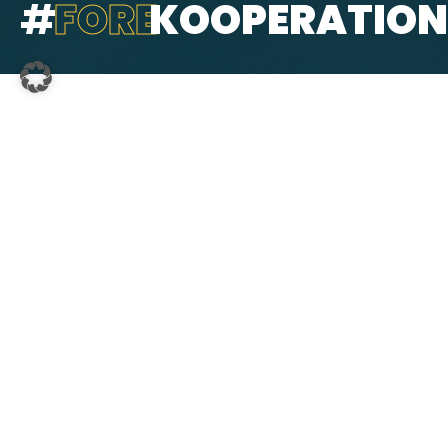
#
FORE
KOOPERATIO
KOOPERATION
#
FORE
KOOPERATION
Eine Kooperation mit FORE – Future of Real Estate
bietet Immobilienunternehmen im D-ACH-Raum und
darüber hinaus exklusive Vorteile und nachhaltige
Synergien. Mit über
4.000 Mitgliedern
,
50
Standortleitungen
und
mehr als 80 Events pro Jahr
ist FORE die Plattform für den direkten Austausch mit
der nächsten Generation von Talenten und den
Entscheidungsträgern von morgen.
Gemeinsam mit unseren Partnern schaffen wir